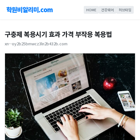
학원비알리미.com
HOME
건강쉐어
허브타임
구충제 복용시기 효과 가격 부작용 복용법
xn--oy2b25bmwcz3ln2b432b.com