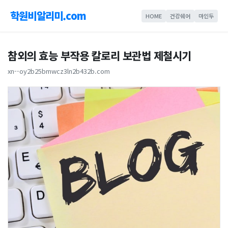
학원비알리미.com
HOME
건강쉐어
마인두
참외의 효능 부작용 칼로리 보관법 제철시기
xn--oy2b25bmwcz3ln2b432b.com