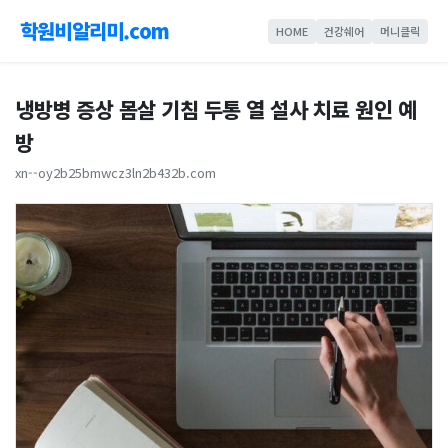
학원비알리미.com
HOME
건강쉐어
머니클릭
냉방병 증상 몸살 기침 두통 열 설사 치료 원인 예
방
xn--oy2b25bmwcz3ln2b432b.com