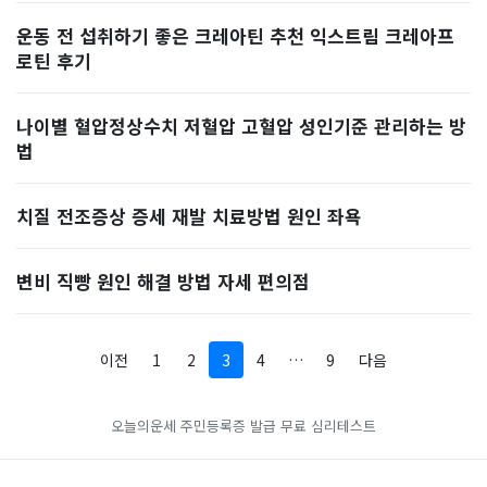
운동 전 섭취하기 좋은 크레아틴 추천 익스트림 크레아프
로틴 후기
나이별 혈압정상수치 저혈압 고혈압 성인기준 관리하는 방
법
치질 전조증상 증세 재발 치료방법 원인 좌욕
변비 직빵 원인 해결 방법 자세 편의점
이전
1
2
3
4
…
9
다음
오늘의운세
주민등록증 발급
무료 심리테스트