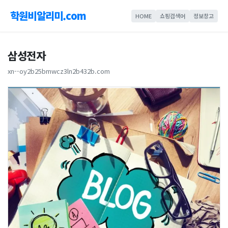
학원비알리미.com
HOME
쇼핑검색어
정보창고
삼성전자
xn--oy2b25bmwcz3ln2b432b.com