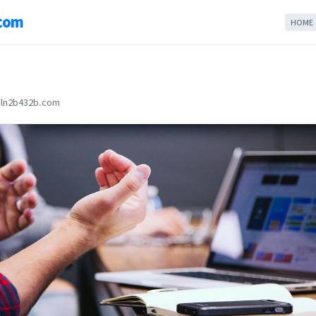
com
HOME
ln2b432b.com