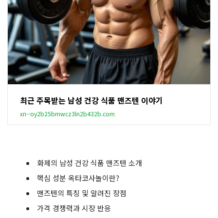
최근 주목받는 남성 건강 식품 맨즈텐 이야기
xn--oy2b25bmwcz3ln2b432b.com
화제의 남성 건강 식품 맨즈텐 소개
핵심 성분 옥타코사놀이란?
맨즈텐의 특징 및 알려진 장점
가격 경쟁력과 시장 반응