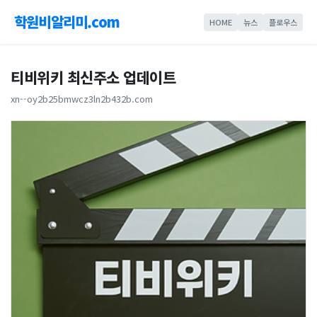
학원비알리미.com
HOME
뉴스
플로우스
티비위키 최신주소 업데이트
xn--oy2b25bmwcz3ln2b432b.com