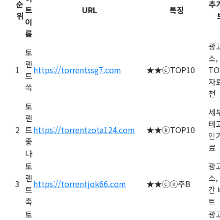
순
추
트
URL
특징
위
이
름
광
토
소,
렌
1
https://torrentssg7.com
★★ⓒTOP10
TO
트
자
쓱
천
토
세
렌
테
2
트
https://torrentzota124.com
★★ⓚTOP10
인
좋
료
다
토
광
렌
소,
3
https://torrentjok66.com
★★ⓒⓚ주B
트
간
족
트
토
광