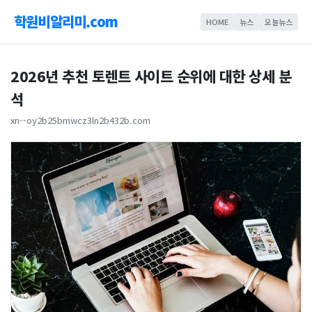
학원비알리미.com
HOME
뉴스
오늘뉴스
2026년 추천 토렌트 사이트 순위에 대한 상세 분
석
xn--oy2b25bmwcz3ln2b432b.com