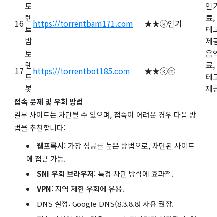
토
인
렌
료,
16
https://torrentbam171.com
★★ⓚ인기
트
테
밤
제
토
음
렌
료,
17
https://torrentbot185.com
★★ⓚⓜ
트
테
봇
제
접속 문제 및 우회 방법
일부 사이트는 차단될 수 있으며, 접속이 어려운 경우 다음 방
법을 추천합니다:
웹프록시
: 가장 성공률 높은 방법으로, 차단된 사이트
에 접근 가능.
SNI 우회 브라우저
: 특정 차단 방식에 효과적.
VPN
: 지역 제한 우회에 유용.
DNS 설정: Google DNS(8.8.8.8) 사용 권장.