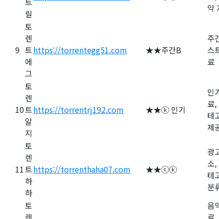
트
악
릴
토
렌
주
9
트
https://torrentegg51.com
★★주간B
스
에
료
그
토
인
렌
료,
10
트
https://torrentrj192.com
★★ⓚ 인기
테
알
제
지
토
광
렌
소,
11
트
https://torrenthaha07.com
★★ⓒⓚ
테
하
분
하
토
음
렌
료,