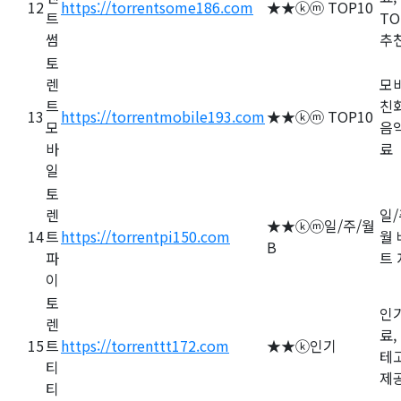
12
https://torrentsome186.com
★★ⓚⓜ TOP10
트
TO
썸
추
토
렌
모
트
친화
13
https://torrentmobile193.com
★★ⓚⓜ TOP10
모
음
바
료
일
토
렌
일/
★★ⓚⓜ일/주/월
14
트
https://torrentpi150.com
월
B
파
트
이
토
인
렌
료,
15
트
https://torrenttt172.com
★★ⓚ인기
테
티
제
티