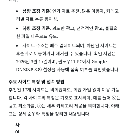
상향 조정 기준
: 인기 자료 추천, 많은 이용자, 카테고
리별 자료 분류 용이성.
하향 조정 기준
: 과도한 광고, 선정적인 광고, 불필요
한 파일 다운로드 유도.
사이트 주소는 매주 업데이트되며, 차단된 사이트는
후순위로 이동하거나 제거될 수 있습니다. 확인 시점은
2026년 3월 17일이며, 윈도우11 PC에서 Google
DNS(8.8.8.8) 설정을 사용해 접속 여부를 확인했습니다.
주요 사이트 특징 및 접속 방법
추천된 17개 사이트는 비회원제로, 회원 가입 없이 이용 가능
합니다. 각 사이트의 특징은 기호로 표시되며, 예를 들어 ⓒ는
광고 최소화를, ⓚ는 세부 카테고리 제공을 의미합니다. 아래
표는 상세 순위와 특징을 정리한 내용입니다:
사
이