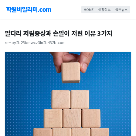
학원비알리미.com
HOME
생활정보
뚝딱뉴스
팔다리 저림증상과 손발이 저린 이유 3가지
xn--oy2b25bmwcz3ln2b432b.com