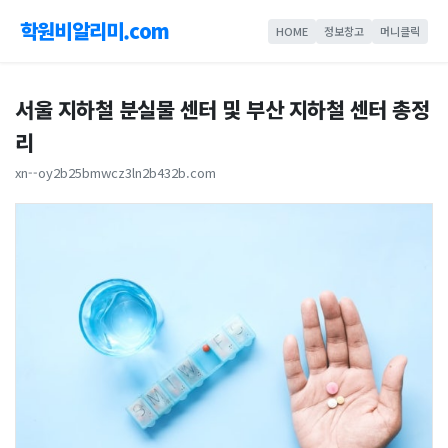
학원비알리미.com
HOME
정보창고
머니클릭
서울 지하철 분실물 센터 및 부산 지하철 센터 총정
리
xn--oy2b25bmwcz3ln2b432b.com