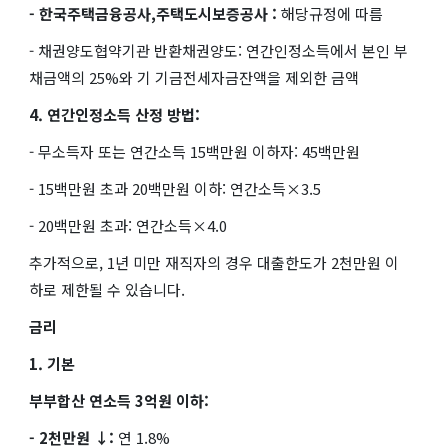
- 한국주택금융공사,주택도시보증공사 :
해당규정에 따름
- 채권양도협약기관 반환채권양도: 연간인정소득에서 본인 부
채금액의 25%와 기 기금전세자금잔액을 제외한 금액
4. 연간인정소득 산정 방법:
- 무소득자 또는 연간소득 15백만원 이하자: 45백만원
- 15백만원 초과 20백만원 이하: 연간소득×3.5
- 20백만원 초과: 연간소득×4.0
추가적으로, 1년 미만 재직자의 경우 대출한도가 2천만원 이
하로 제한될 수 있습니다.
금리
1. 기본
부부합산 연소득 3억원 이하:
- 2천만원 ↓:
연 1.8%