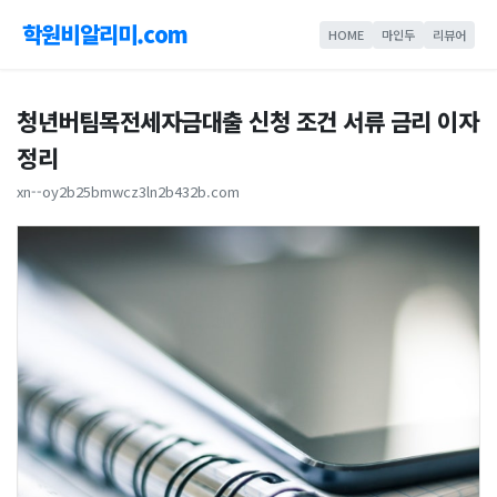
학원비알리미.com
HOME
마인두
리뷰어
청년버팀목전세자금대출 신청 조건 서류 금리 이자
정리
xn--oy2b25bmwcz3ln2b432b.com