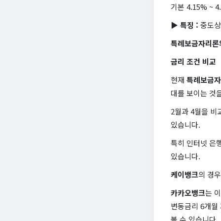
기본 4.15% 
▶ 특징 :
중도상
특례보금자리론의
금리 조건 비교
현재
특례보금자
대를 보이는 것을
2월과 4월을 비
있습니다.
특히 인터넷 은
있습니다.
케이뱅크
의 경우
카카오뱅크
는 
변동금리 6개월
볼 수 있습니다.