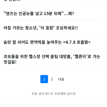
"렌즈는 인공눈물 넣고 15분 뒤에"...왜?
아침 거르는 청소년, '이 질환' 조심하세요!!
숨만 잘 쉬어도 면역력을 높여주는 <4.7.8 호흡법>
초보들을 위한 헬스장 선택 꿀팁 대방출, '헬른이'로 가는
첫걸음!
1
2
다음
무료 성격 테스트
무료영화
금시세