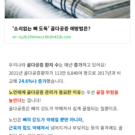
'소리없는 뼈 도둑' 골다공증 예방법은?
xn--oy2b25bmwcz3ln2b432b.com
우리나라
골다공증 환자 수
는 매년
증가
하고 있어요!
2021년 골다공증환자가 113만 8,840여 명으로 2017년과 비
교해
24.6%나 증가
했습니다.
노인
에게 골다공증 관리가 중요한 이유
는 우선
골절 위험을
높인다
는 겁니다!
골다공증은 뼈의 강도가 약해져서 쉽게 골절되는 질환이죠.
노인은
뼈의 강도가 약해질 뿐만 아니라,
근육의 힘도 약해져서
넘어지거나 부딪히는 등의 충격에도 골