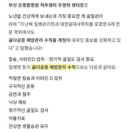
부산 온종합병원 척추센터 우영하 센터장
은
노년을 건강하게 보내는데 가장 중요한 게 골절관리
라며 "지난해 질병관리청과 대한골대사학회를 포함한 6개 전
문 학회에서도
골다공증 예방관리 수칙을 개정
해 대국민 홍보를 강화하고 있
다"고 말했습니다!
칼슘, 비타민D 섭취…정기적 골밀도 검사 중요
질병청 등의
골다공증 예방관리 수칙
으로는 다음과 같아요.
적절한 칼슘과 비타민 D 섭취
규칙적인 운동
금연과 절주
낙상 예방
정기적인 골밀도 검사
약물치료
건강한 생활습관 유지