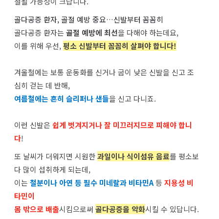
절될 가능성이 크답니다.
골다공증 환자, 골절 예방 중요…신발부터 꼼꼼히
골다공증 환자는
골절 예방에 최선
을 다해야 하는데요,
이를 위해 우선,
평소 신발부터 꼼꼼히 살펴야 합니다!
겨울철에는 보통 운동화를 신거나 굽이 낮은 신발을 신고 조
심히 걷는 데 반해,
여름철에는 흔히 슬리퍼나 샌들
을 신고 다니죠.
이런 신발은
쉽게 벗겨지거나 잘 미끄러지므로 피해야 합니
다
!
또 날씨가 더워지면 시원한
과일이나 식이섬유 음료
를 평소보
다 많이 섭취하게 되는데,
이는
철분이나 아연 등 필수 미네랄과 비타민A
등
지용성 비
타민이
몸 밖으로 배출
시킴으로써
골다공증을 악화
시킬 수 있답니다.