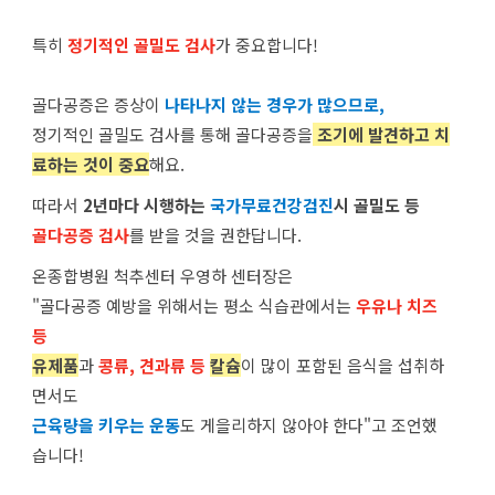
특히
정기적인 골밀도 검사
가 중요합니다!
골다공증은 증상이
나타나지 않는 경우가 많으므로,
정기적인 골밀도 검사를 통해 골다공증을
조기에 발견하고 치
료
하는 것이 중요
해요.
따라서
2년마다 시행하는
국가무료건강검진
시 골밀도 등
골다공증 검사
를 받을 것을 권한답니다.
온종합병원 척추센터 우영하 센터장은
"골다공증 예방을 위해서는 평소 식습관에서는
우유나 치즈
등
유제품
과
콩류, 견과류 등
칼슘
이 많이 포함된 음식을 섭취하
면서도
근육량을 키우는 운동
도 게을리하지 않아야 한다"고 조언했
습니다!