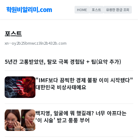
학원비알리미.com
HOME
포스트
유용한 환급 조회
포스트
xn--oy2b25bmwcz3ln2b432b.com
5년간 고통받았던, 탈모 극복 경험담 + 팁(요약 추가)
"IMF보다 끔찍한 경제 불황 이미 시작됐다"
대한민국 비상사태예요
백지영, 얼굴에 뭐 했길래? 너무 아프다는
‘이 시술' 받고 퉁퉁 부어