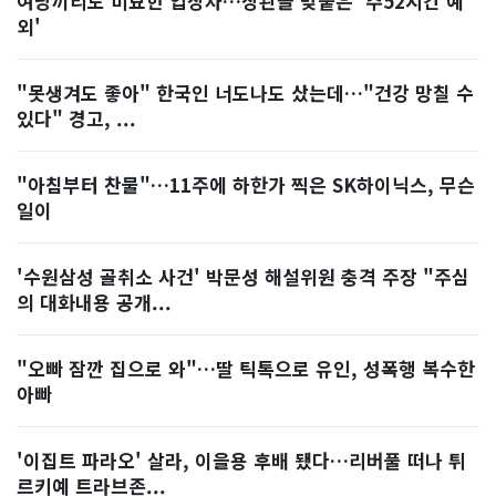
여당끼리도 미묘한 입장차…장관들 맞붙은 '주52시간 예
외'
"못생겨도 좋아" 한국인 너도나도 샀는데…"건강 망칠 수
있다" 경고, ...
"아침부터 찬물"…11주에 하한가 찍은 SK하이닉스, 무슨
일이
'수원삼성 골취소 사건' 박문성 해설위원 충격 주장 "주심
의 대화내용 공개...
"오빠 잠깐 집으로 와"…딸 틱톡으로 유인, 성폭행 복수한
아빠
'이집트 파라오' 살라, 이을용 후배 됐다…리버풀 떠나 튀
르키예 트라브존...