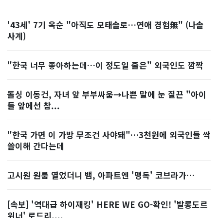
'43세' 7기 옥순 "아직도 모태솔로…연애 경험無" (나솔
사계)
"한국 너무 좋아하는데…이 정도일 줄은" 외국인도 깜짝
돌싱 이동건, 자녀 앞 부부싸움→나쁜 말에 눈 질끈 "아이
들 앞에선 참...
"한국 가면 이 가방 무조건 사야돼"…3천원에 외국인들 싹
쓸이해 간다는데
고시원 원룸 열었더니 뱀, 아파트엔 '맹독' 코브라가…
[속보] '역대급 하이재킹' HERE WE GO-확인! '발롱도르
위너' 로드리,...